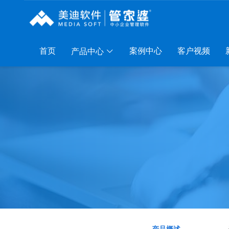
首页
案例中心
客户视频
产品中心
列
服装系列
行业系列
电子商务
P A8
管家婆服装DRP
千方百剂医药药械
管家婆全渠道
P S3
管家婆服装net
管家婆汽配汽修
SAAS
管家婆云ERP
P V3
管家婆服装SII
管家婆母婴用品
SAAS
管家婆订货易
P V1
管家婆服装普及版
管家婆皮革布匹
管家婆易会员
AAS
管家婆ishop SAAS
管家婆五金建材
有赞商城O2O
SAAS
物联通客户通